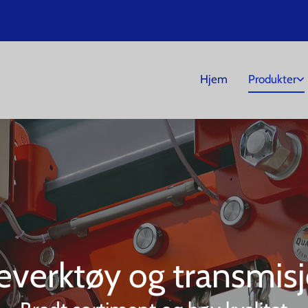
Hjem
Produkter
everktøy og transmis