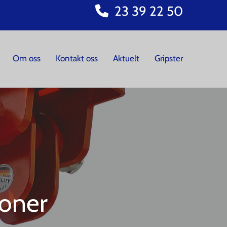
23 39 22 50

Om oss
Kontakt oss
Aktuelt
Gripster
joner