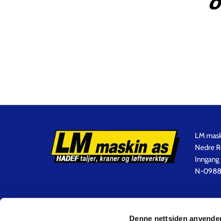
LM mask
Nedre 
Inngang 
N-0988
Denne nettsiden anvende