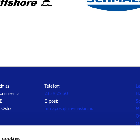
in as
Telefon:
Lø
Rommen 5
23 39 22 50
H
E
E-post:
S
 Oslo
firmapost@lm-maskin.no
Mu
O
O
Ko
r cookies