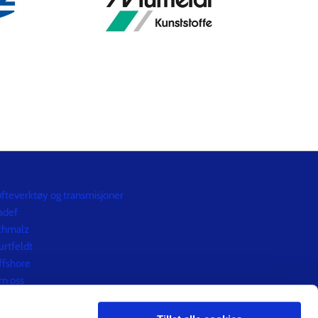
fteverktøy og transmisjoner
adef
chmalz
rtfeldt
ffshore
m oss
ntakt oss